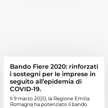
Bando Fiere 2020: rinforzati
i sostegni per le imprese in
Questo sito utilizza cookie, anche di terze parti, per garantirti
seguito all’epidemia di
una migliore esperienza di navigazione. Chiudendo questo
COVID-19.
banner, scorrendo questa pagina o cliccando qualunque suo
elemento acconsenti all'uso del cookie.
Il 9 marzo 2020, la Regione Emilia
Ok
Maggiori informazioni
Romagna ha potenziato il bando