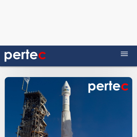
Al via il piano Transizione
4.0: scopri le novità
Si chiama Piano Transizione 4.0 il
nuovo Decreto attuativo emanato
dal MISE per lanciare la nuova
politica industriale del Paese....