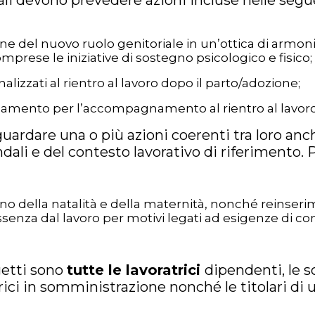
li devono prevedere azioni incluse nelle seg
ne del nuovo ruolo genitoriale in un’ottica di armoni
omprese le iniziative di sostegno psicologico e fisico;
alizzati al rientro al lavoro dopo il parto/adozione;
amento per l’accompagnamento al rientro al lavoro 
guardare una o più azioni coerenti tra loro an
dali e del contesto lavorativo di riferimento.
 della natalità e della maternità, nonché reinserim
senza dal lavoro per motivi legati ad esigenze di con
etti sono
tutte le lavoratrici
dipendenti, le so
trici in somministrazione nonché le titolari di 