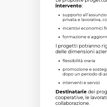
Le proposte progettua
intervento
:
supporto all’assunzio
privata e lavorativa, c
incentivi economici fin
formazione e aggiorn
I progetti potranno ri
delle dimensioni azien
flessibilità oraria
promozione e sostegno
dopo un periodo di as
interventi e servizi
Destinatarie
dei prog
cooperative, le lavora
collaborazione.