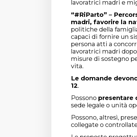
lavoratrici madri e mig
“#RiParto” – Percorsi
madri, favorire la na
politiche della famigli
capaci di fornire un si
persona atti a concor
lavoratrici madri dopo 
misure di sostegno per
vita.
Le domande devono e
12
.
Possono
presentare 
sede legale o unità ope
Possono, altresì, pres
collegate o controllate