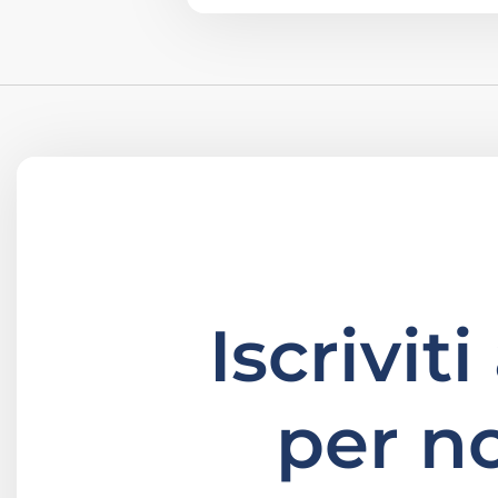
Iscrivit
per n