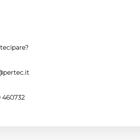
rtecipare?
pertec.it
9 460732