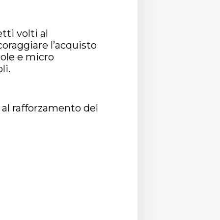
ti volti al
coraggiare l’acquisto
cole e micro
li.
e al rafforzamento del