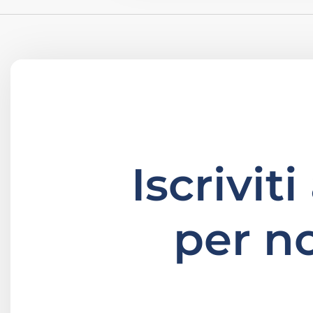
Iscrivit
per n