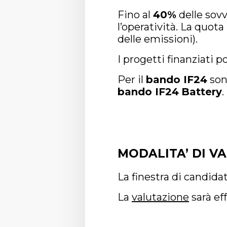
Fino al
40%
delle sovv
l’operatività. La quota
delle emissioni).
I progetti finanziati 
Per il
bando IF24
son
bando IF24
Battery
.
MODALITA’ DI V
La finestra di candida
La
valutazione
sarà ef