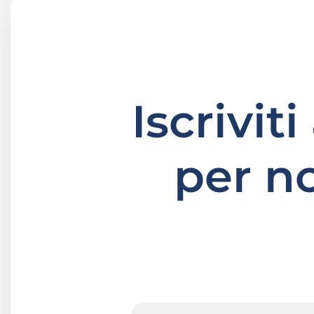
Iscrivit
per n