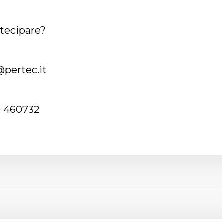
rtecipare?
pertec.it
9 460732