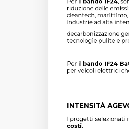
Per il
bando IF24
, so
riduzione delle emissio
cleantech, marittimo, 
industrie ad alta inten
decarbonizzazione gene
tecnologie pulite e pro
Per il
bando IF24 Ba
per veicoli elettrici 
INTENSITÀ AGE
I progetti selezionati
costi
.