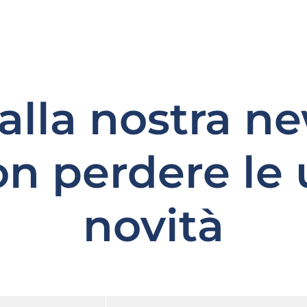
i alla nostra n
on perdere le 
novità