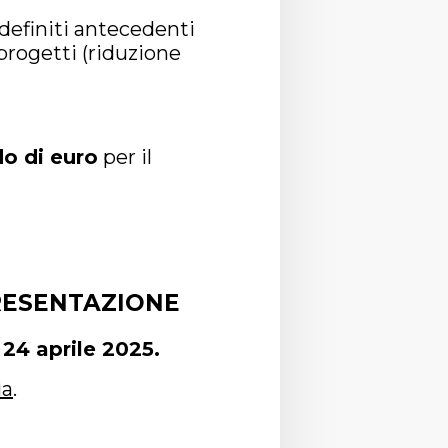
definiti antecedenti
 progetti (riduzione
do di euro
per il
RESENTAZIONE
l
24 aprile 2025.
ia
.